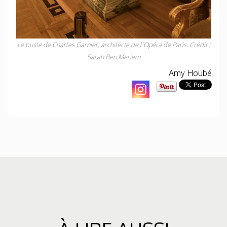
Le buste de Charles Garnier, architecte de l’Opéra de Paris. Crédit :
Sarah Ben Meriem
Amy Houbé