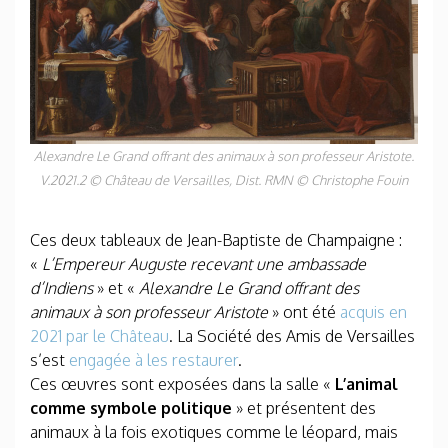
Alexandre Le Grand offrant des animaux à son professeur Aristote.
V.2021.2 © Château de Versailles, Dist. RMN © Christophe Fouin
Ces deux tableaux de Jean-Baptiste de Champaigne :
«
L’Empereur Auguste recevant une ambassade
d’Indiens
» et «
Alexandre Le Grand offrant des
animaux à son professeur Aristote
» ont été
acquis en
2021 par le Château
. La Société des Amis de Versailles
s’est
engagée à les restaurer
.
Ces œuvres sont exposées dans la salle «
L’animal
comme symbole politique
» et présentent des
animaux à la fois exotiques comme le léopard, mais