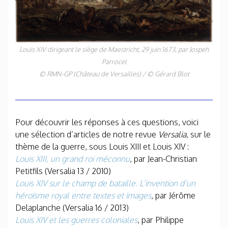
Louis XIV dirigeant le siège de Maestricht, 29 juin 1673, par Jospeh
Parrocel
© RMN-GP (Château de Versailles) / © Gérard Blot
Pour découvrir les réponses à ces questions, voici
une sélection d’articles de notre revue
Versalia
, sur le
thème de la guerre, sous Louis XIII et Louis XIV :
Louis XIII, un grand roi méconnu
, par Jean-Christian
Petitfils (Versalia 13 / 2010)
Louis XIV sur le champ de bataille. L’invention d’un
héroïsme royal entre textes et images
,
par Jérôme
Delaplanche (Versalia 16 / 2013)
Louis XIV et les guerres coloniales
, par Philippe