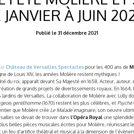
 JANVIER À JUIN 202
Publié le 31 décembre 2021
par
Château de Versailles Spectacles
pour les 400 ans de
M
ègne de Louis XIV, les années Molière restent mythiques !
aîné du roi, apparaît devant Sa Majesté en 1658. Acteur, auteur,
création de grands projets de divertissements royaux. En 1664,
Jardins de Versailles. La collaboration de Molière avec Lully do
rgeois gentilhomme
(1670) restent les plus célèbres, et
Psyché
pentier que Molière crée
Le Malade imaginaire
, son oeuvre ultim
rsailles se devait de trouver dans
l’Opéra Royal
une splendide 
us belles pièces musicales écrites pour Molière, réunissant le
t un feu d’artifice théâtral et musical à la dimension de l’évène