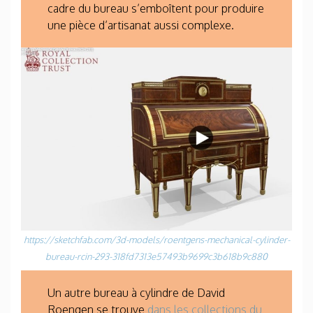
cadre du bureau s’emboîtent pour produire
une pièce d’artisanat aussi complexe.
https://sketchfab.com/3d-models/roentgens-mechanical-cylinder-
bureau-rcin-293-318fd7313e57493b9699c3b618b9c880
Un autre bureau à cylindre de David
Roengen se trouve
dans les collections du