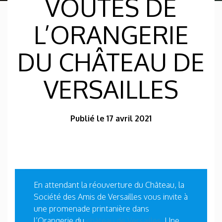
VOÛTES DE
L’ORANGERIE
DU CHÂTEAU DE
VERSAILLES
Publié le 17 avril 2021
En attendant la réouverture du Château, la
Société des Amis de Versailles vous invite à
une promenade printanière dans
l’Orangerie du
château de Versailles
. Une