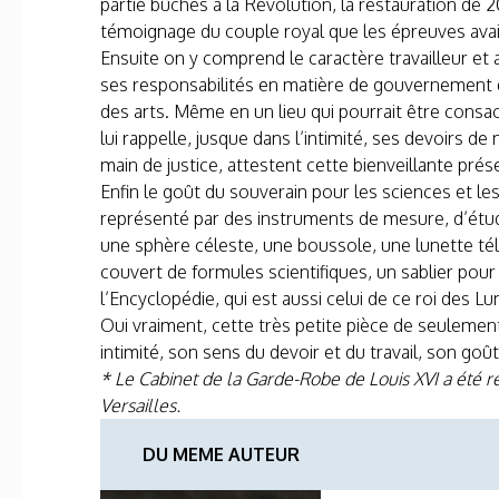
partie bûchés à la Révolution, la restauration de 
témoignage du couple royal que les épreuves ava
Ensuite on y comprend le caractère travailleur et 
ses responsabilités en matière de gouvernement qu
des arts. Même en un lieu qui pourrait être consa
lui rappelle, jusque dans l’intimité, ses devoirs
main de justice, attestent cette bienveillante prés
Enfin le goût du souverain pour les sciences et le
représenté par des instruments de mesure, d’étu
une sphère céleste, une boussole, une lunette t
couvert de formules scientifiques, un sablier pou
l’Encyclopédie, qui est aussi celui de ce roi des 
Oui vraiment, cette très petite pièce de seulement
intimité, son sens du devoir et du travail, son goû
* Le Cabinet de la Garde-Robe de Louis XVI a été 
Versailles.
DU MEME AUTEUR