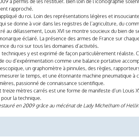
2009 a permis de les restituer. Bien loin de l’iconographie sole
ient rapproché.
appliqué du roi. Loin des représentations légères et insouciant
i se donne à voir dans les registres de l’agriculture, du comme
cré au délassement, Louis XVI se montre soucieux du bien de s
 de monarque éclairé. La présence des armes de France sur cha
ence du roi sur tous les domaines d’activités.
s techniques y est exprimé de façon particulièrement réaliste.
de ou d’expérimentation comme une balance portative accompa
élescopique, un graphomètre à pinnules, des règles, rapporte
r mesurer le temps, et une étonnante machine pneumatique à cr
Lumières, passionné de connaissance scientifique.
 treize mètres carrés est une forme de manifeste d’un Louis XV
t pour la technique.
restauré en 2009 grâce au mécénat de Lady Michelham of Hellingl