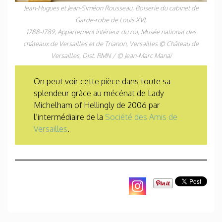
Jean-Hugues et Jean-Siméon Rousseau,
Boiserie du cabinet de
Garde-robe de Louis XVI,
1788-1789, Appartement intérieur du roi, Musée national des
châteaux de Versailles et de Trianon, Versailles © Château de
Versailles, Dist. RMN / © Jean-Marc Manaï
On peut voir cette pièce dans toute sa
splendeur grâce au mécénat de Lady
Michelham of Hellingly de 2006 par
l’intermédiaire de la
Société des Amis de
Versailles
.