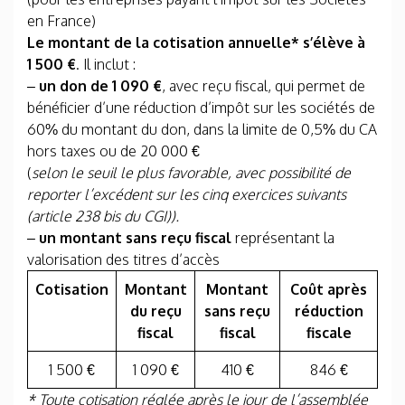
en France)
Le montant de la cotisation annuelle* s’élève à
1 500 €
. Il inclut :
–
un don de 1 090 €
, avec reçu fiscal, qui permet de
bénéficier d’une réduction d’impôt sur les sociétés de
60% du montant du don, dans la limite de 0,5% du CA
hors taxes ou de 20 000 €
(
selon le seuil le plus favorable, avec possibilité de
reporter l’excédent sur les cinq exercices suivants
(article 238 bis du CGI)).
–
un montant sans reçu fiscal
représentant la
valorisation des titres d’accès
Cotisation
Montant
Montant
Coût après
du reçu
sans reçu
réduction
fiscal
fiscal
fiscale
1 500 €
1 090 €
410 €
846 €
* Toute cotisation réglée après le jour de l’assemblée