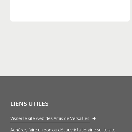
LIENS UTILES
Visiter le site web des Amis de Versailles
Adhérer, faire un don ou découvrir la librairie sur le site