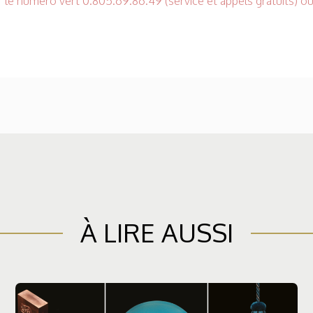
 le numéro vert 0.805.69.86.49 (service et appels gratuits) ou
À LIRE AUSSI