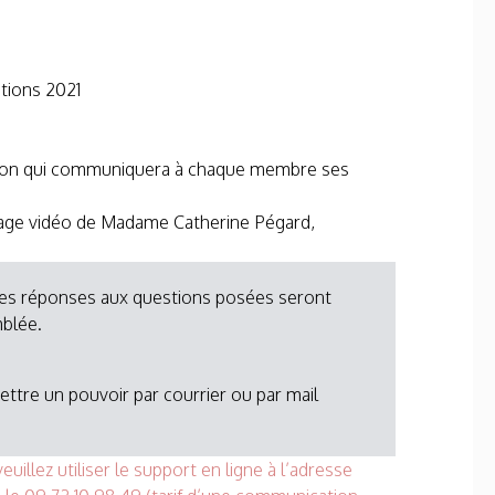
tions 2021
cation qui communiquera à chaque membre ses
essage vidéo de Madame Catherine Pégard,
. Les réponses aux questions posées seront
mblée.
ttre un pouvoir par courrier ou par mail
uillez utiliser le support en ligne à l’adresse