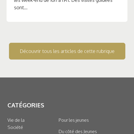
les week-end de 10h à 19h. Des visites guidées
sont...
Découvrir tous les articles de cette rubrique
CATÉGORIES
Vie de la
Pour les jeunes
Société
Du côté des Jeunes