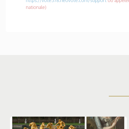
https://vote578.neovote.com/support
ou appeler
nationale)