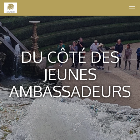
Skip to content
DU CÔTÉ DES
JEUNES
AMBASSADEURS