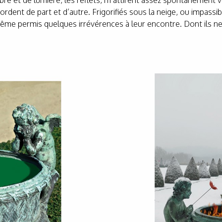
e et de lumière, les reflets, m’attirent assez spontanément vers
ordent de part et d’autre. Frigorifiés sous la neige, ou impassi
même permis quelques irrévérences à leur encontre. Dont ils ne 