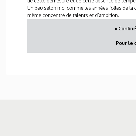
de cette démesure et de cette absence de tempé
Un peu selon moi comme les années folles de la con
même concentré de talents et d’ambition.
« Confin
Pour le