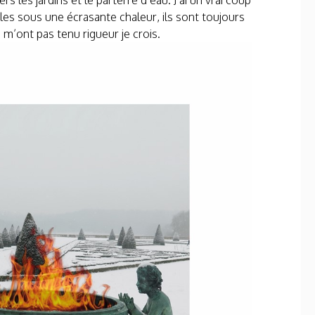
 les jardins et le parterre d’eau. J’ai un vrai coup
bles sous une écrasante chaleur, ils sont toujours
m’ont pas tenu rigueur je crois.