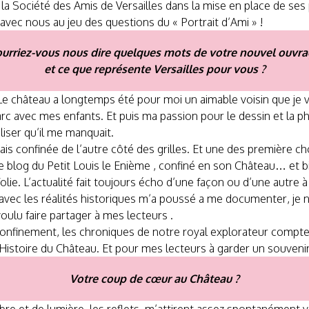
 la Société des Amis de Versailles dans la mise en place de s
i avec nous au jeu des questions du « Portrait d’Ami » !
urriez-vous nous dire quelques mots de votre nouvel ouvr
et ce que représente Versailles pour vous ?
 Le château a longtemps été pour moi un aimable voisin que je vi
rc avec mes enfants. Et puis ma passion pour le dessin et la ph
liser qu’il me manquait.
tais confinée de l’autre côté des grilles. Et une des première cho
 le blog du Petit Louis le Enième , confiné en son Château… et bi
ie. L’actualité fait toujours écho d’une façon ou d’une autre à l’
r avec les réalités historiques m’a poussé a me documenter, je
 voulu faire partager à mes lecteurs .
confinement, les chroniques de notre royal explorateur compten
l’Histoire du Château. Et pour mes lecteurs à garder un souven
Votre coup de cœur au Château ?