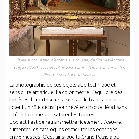
L’huile sur toile
Jeux d’enfants à la toilette,
de Charles-Antoine
Coypel (1728), récemment acquise par le Château de
Versailles
.
Photo : Louis-Baptiste Moreau
La photographie de ces objets allie technique et
sensibilité artistique. La colorimétrie, l’équilibre des
lumières, la maîtrise des fonds – du blanc au noir –
jouent un rôle décisif pour révéler chaque détail sans
altérer la matière ni saturer les teintes.
L’objectif est de retransmettre fidèlement l’œuvre,
alimenter les catalogues et faciliter les échanges
entre musées. C’est ainsi que le Grand Palais a pu