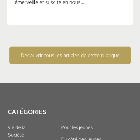
émerveille et suscite en nous...
Découvrir tous les articles de cette rubrique
CATÉGORIES
Vie de la
Pour les jeunes
Société
Du côté des Jeunes