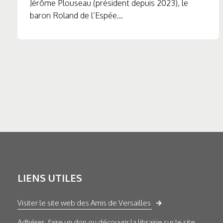
Jérôme Plouseau (président depuis 2023), le
baron Roland de l’Espée...
LIENS UTILES
Visiter le site web des Amis de Versailles
Adhérer, faire un don ou découvrir la librairie sur le site