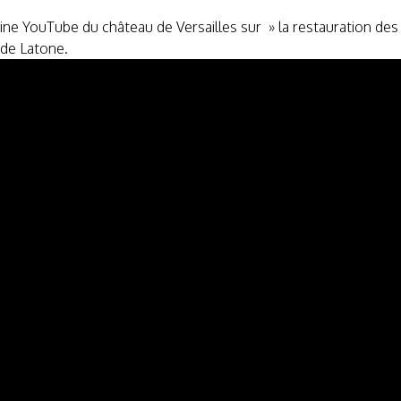
ine YouTube du château de Versailles sur » la restauration des ca
de Latone.