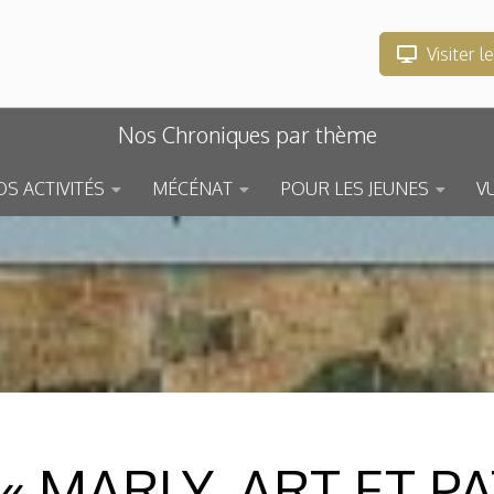
Visiter l
Nos Chroniques par thème
S ACTIVITÉS
MÉCÉNAT
POUR LES JEUNES
V
E « MARLY, ART ET P