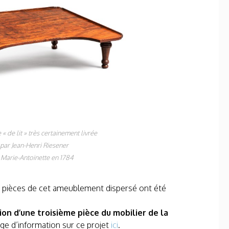
 « de lit » très certainement livrée
par Jean-Henri Riesener
 Marie-Antoinette en 1784
de pièces de cet ameublement dispersé ont été
tion d’une troisième pièce du mobilier de la
ge d’information sur ce projet
ici
.