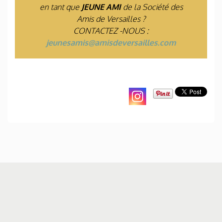
en tant que
JEUNE AMI
de la Société des
Amis de Versailles ?
CONTACTEZ -NOUS :
jeunesamis@amisdeversailles.com