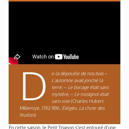
D
e la dépouille de nos bois –
L’automne avait jonché la
terre: – Le bocage était sans
mystère, – Le rossignol était
sans voix
(Charles Hubert
Millevoye, 1782-1816,
Elégies, La chute des
feuilles
)
En cette saison, le Petit Trianon s’est entouré d’une