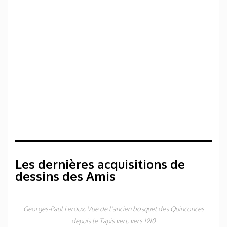
Les dernières acquisitions de
dessins des Amis
Georges-Paul Leroux,
Vue de l’ancien bosquet des Quinconces
depuis le Tapis vert
, vers 1910