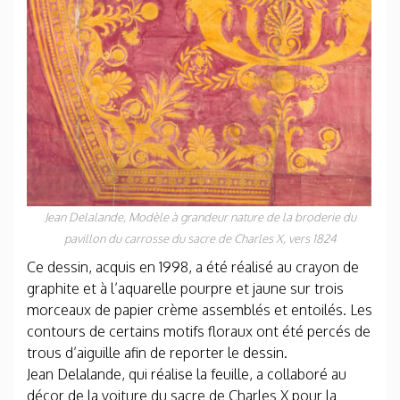
Jean Delalande,
Modèle à grandeur nature de la broderie du
pavillon du carrosse du sacre de Charles X
, vers 1824
Ce dessin, acquis en 1998, a été réalisé au crayon de
graphite et à l’aquarelle pourpre et jaune sur trois
morceaux de papier crème assemblés et entoilés. Les
contours de certains motifs floraux ont été percés de
trous d’aiguille afin de reporter le dessin.
Jean Delalande, qui réalise la feuille, a collaboré au
décor de la voiture du sacre de Charles X pour la