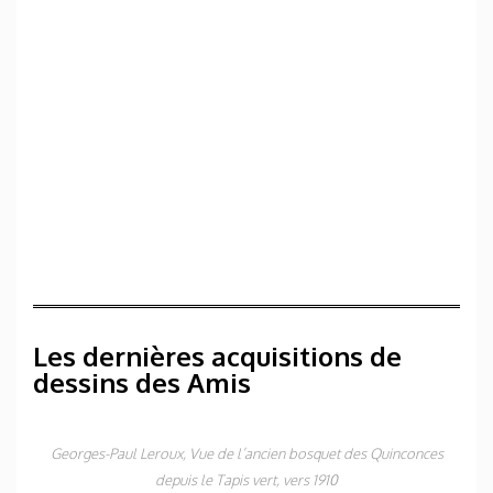
Les dernières acquisitions de
dessins des Amis
Georges-Paul Leroux,
Vue de l’ancien bosquet des Quinconces
depuis le Tapis vert
, vers 1910