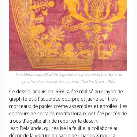
Jean Delalande,
Modèle à grandeur nature de la broderie du
pavillon du carrosse du sacre de Charles X
, vers 1824
Ce dessin, acquis en 1998, a été réalisé au crayon de
graphite et à l’aquarelle pourpre et jaune sur trois
morceaux de papier crème assemblés et entoilés. Les
contours de certains motifs floraux ont été percés de
trous d’aiguille afin de reporter le dessin.
Jean Delalande, qui réalise la feuille, a collaboré au
décor de la voiture du sacre de Charles X pour la