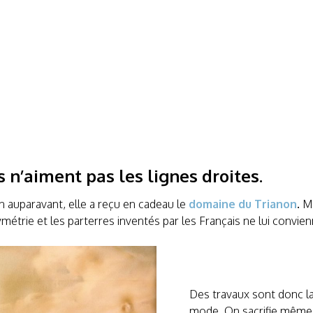
 n’aiment pas les lignes droites.
auparavant, elle a reçu en cadeau le
domaine du Trianon
.
Ma
symétrie et les parterres inventés par les Français ne lui convi
Des travaux sont donc la
mode. On sacrifie même l