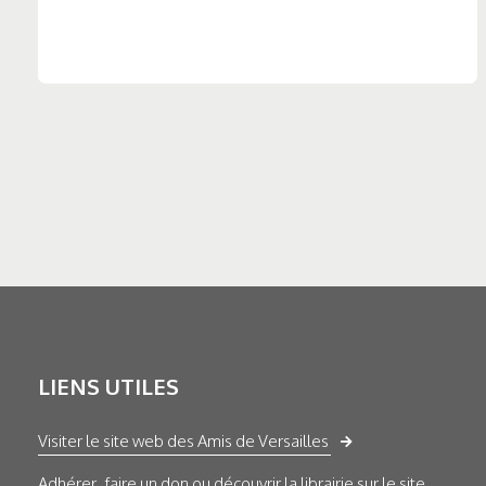
LIENS UTILES
Visiter le site web des Amis de Versailles
Adhérer, faire un don ou découvrir la librairie sur le site