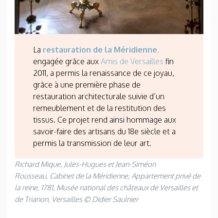
La
restauration de la Méridienne
,
engagée grâce aux
Amis de Versailles
fin
2011, a permis la renaissance de ce joyau,
grâce à une première phase de
restauration architecturale suivie d’un
remeublement et de la restitution des
tissus. Ce projet rend ainsi hommage aux
savoir-faire des artisans du 18e siècle et a
permis la transmission de leur art.
Richard Mique, Jules-Hugues et Jean-Siméon
Rousseau, Cabinet de la Méridienne, Appartement privé de
la reine, 1781, Musée national des châteaux de Versailles et
de Trianon, Versailles © Didier Saulnier