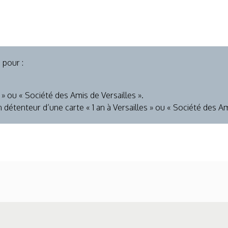
, pour :
 » ou « Société des Amis de Versailles ».
étenteur d’une carte « 1 an à Versailles » ou « Société des Ami