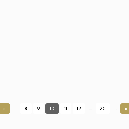
«
...
8
9
10
11
12
...
20
...
»