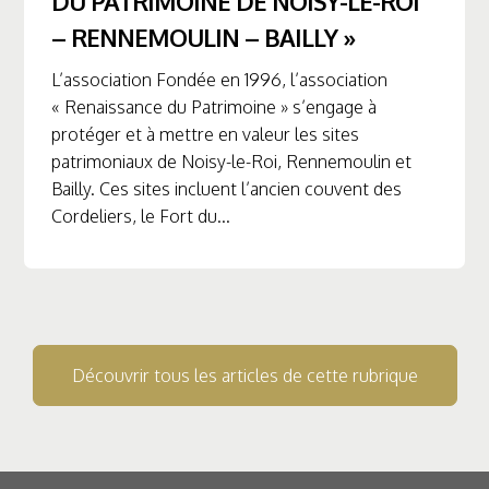
DU PATRIMOINE DE NOISY-LE-ROI
– RENNEMOULIN – BAILLY »
L’association Fondée en 1996, l’association
« Renaissance du Patrimoine » s’engage à
protéger et à mettre en valeur les sites
patrimoniaux de Noisy-le-Roi, Rennemoulin et
Bailly. Ces sites incluent l’ancien couvent des
Cordeliers, le Fort du...
Découvrir tous les articles de cette rubrique