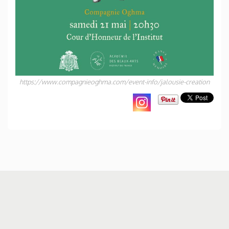
https://www.compagnieoghma.com/event-info/jalousie-creation