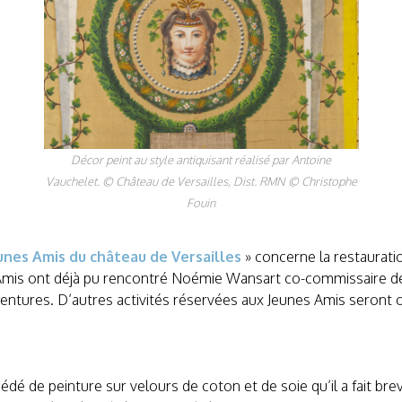
Décor peint au style antiquisant réalisé par Antoine
Vauchelet. © Château de Versailles, Dist. RMN © Christophe
Fouin
nes Amis du château de Versailles
» concerne la restaurati
Amis ont déjà pu rencontré Noémie Wansart co-commissaire de l’e
 tentures. D’autres activités réservées aux Jeunes Amis seront 
dé de peinture sur velours de coton et de soie qu’il a fait b