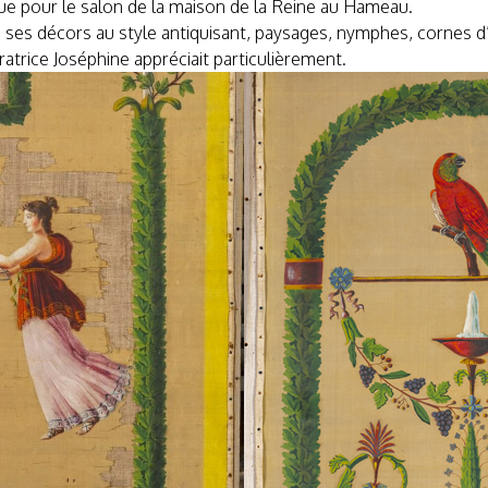
que pour le salon de la maison de la Reine au Hameau.
 ses décors au style antiquisant, paysages, nymphes, cornes 
atrice Joséphine appréciait particulièrement.