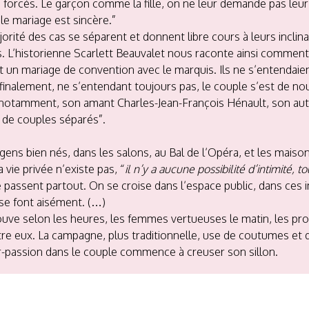
forcés. Le garçon comme la fille, on ne leur demande pas leur a
le mariage est sincère.”
ajorité des cas se séparent et donnent libre cours à leurs incl
 L’historienne Scarlett Beauvalet nous raconte ainsi comment 
 un mariage de convention avec le marquis. Ils ne s’entendaien
et finalement, ne s’entendant toujours pas, le couple s’est de
c notamment, son amant Charles-Jean-François Hénault, son aut
 de couples séparés”.
gens bien nés, dans les salons, au Bal de l’Opéra, et les maison
vie privée n’existe pas, “
il n’y a aucune possibilité d’intimité, to
 se passent partout. On se croise dans l’espace public, dans c
se font aisément. (…)
ouve selon les heures, les femmes vertueuses le matin, les prosti
e eux. La campagne, plus traditionnelle, use de coutumes et de
r-passion dans le couple commence à creuser son sillon.