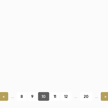
«
...
8
9
10
11
12
...
20
...
»