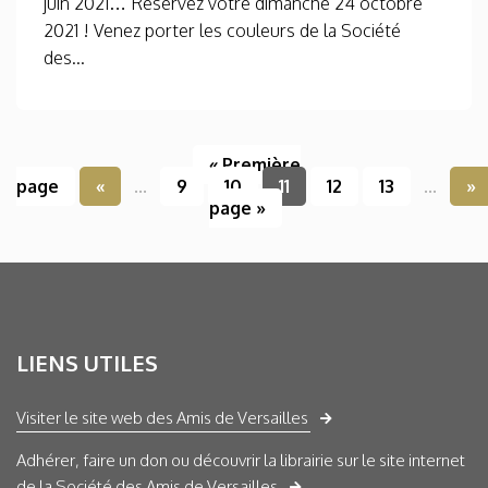
juin 2021… Réservez votre dimanche 24 octobre
2021 ! Venez porter les couleurs de la Société
des...
« Première
page
«
...
9
10
11
12
13
...
»
page »
LIENS UTILES
Visiter le site web des Amis de Versailles
Adhérer, faire un don ou découvrir la librairie sur le site internet
de la Société des Amis de Versailles