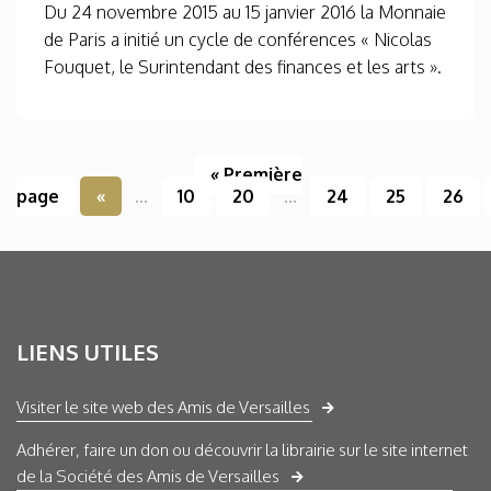
Du 24 novembre 2015 au 15 janvier 2016 la Monnaie
de Paris a initié un cycle de conférences « Nicolas
Fouquet, le Surintendant des finances et les arts ».
« Première
page
«
...
10
20
...
24
25
26
LIENS UTILES
Visiter le site web des Amis de Versailles
Adhérer, faire un don ou découvrir la librairie sur le site internet
de la Société des Amis de Versailles