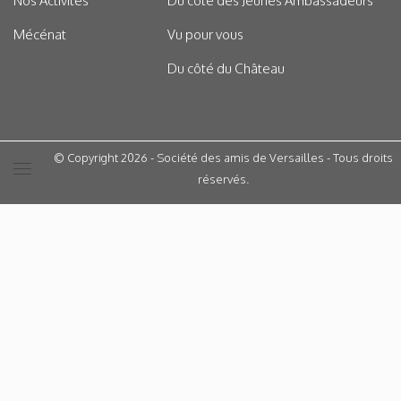
Nos Activités
Du côté des Jeunes Ambassadeurs
Mécénat
Vu pour vous
Du côté du Château
© Copyright 2026 - Société des amis de Versailles - Tous droits
réservés.