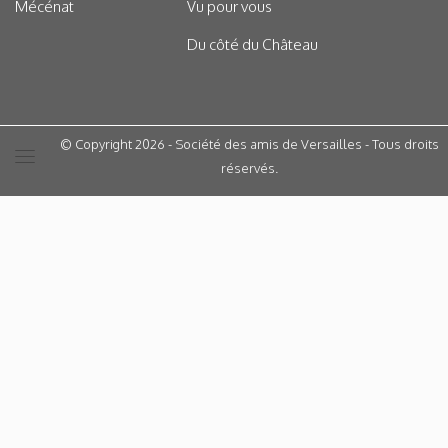
Mécénat
Vu pour vous
Du côté du Château
© Copyright 2026 - Société des amis de Versailles - Tous droits
réservés.