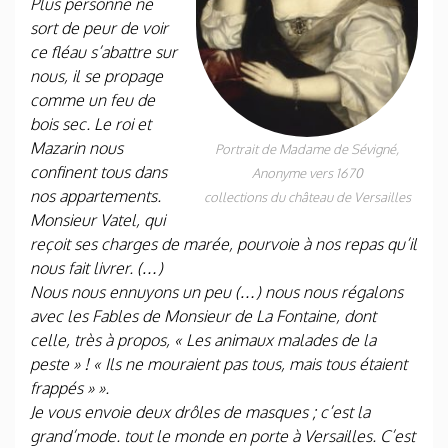
Plus personne ne
sort de peur de voir
ce fléau s’abattre sur
nous, il se propage
comme un feu de
bois sec. Le roi et
Mazarin nous
Portrait de Madame de Sévigné,
confinent tous dans
Anonyme vers 1670
nos appartements.
collections du château de Versailles
Monsieur Vatel, qui
reçoit ses charges de marée, pourvoie à nos repas qu’il
nous fait livrer. (…)
Nous nous ennuyons un peu (…) nous nous régalons
avec les Fables de Monsieur de La Fontaine, dont
celle, très à propos, « Les animaux malades de la
peste » ! « Ils ne mouraient pas tous, mais tous étaient
frappés » ».
Je vous envoie deux drôles de masques ; c’est la
grand’mode. tout le monde en porte à Versailles. C’est