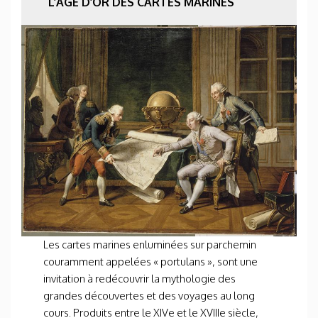
L’AGE D’OR DES CARTES MARINES
Les cartes marines enluminées sur parchemin
couramment appelées « portulans », sont une
invitation à redécouvrir la mythologie des
grandes découvertes et des voyages au long
cours. Produits entre le XIV
e
et le XVIII
e
siècle,