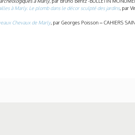
 archéologiques à Marly
, par Bruno Bentz -BULLETIN MONUME
illes à Marly. Le plomb dans le décor sculpté des jardins
, par 
veaux Chevaux de Marly
, par Georges Poisson – CAHIERS SAI