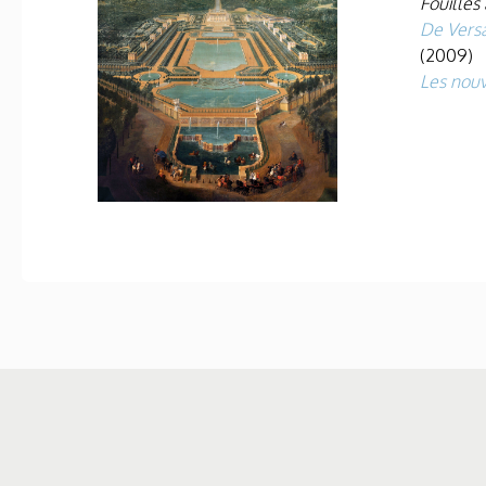
Fouilles
De Versa
(2009)
Les nou