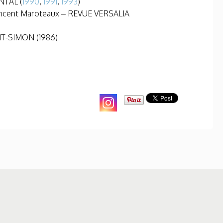
NTAL (
1990
,
1991
,
1993
)
Vincent Maroteaux – REVUE VERSALIA
NT-SIMON (1986)