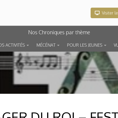
Visiter l
Nos Chroniques par thème
S ACTIVITÉS
MÉCÉNAT
POUR LES JEUNES
V
GER DU ROI – FESTI