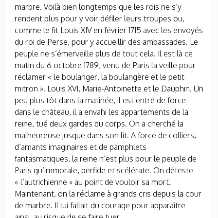
marbre. Voilà bien longtemps que les rois ne s’y
rendent plus pour y voir défiler leurs troupes ou,
comme le fit Louis XIV en février 1715 avec les envoyés
du roi de Perse, pour y accueillir des ambassades. Le
peuple ne s’émerveille plus de tout cela. Il est là ce
matin du 6 octobre 1789, venu de Paris la veille pour
réclamer « le boulanger, la boulangère et le petit
mitron ». Louis XVI, Marie-Antoinette et le Dauphin. Un
peu plus tôt dans la matinée, il est entré de force
dans le château, il a envahi les appartements de la
reine, tué deux gardes du corps. On a cherché la
malheureuse jusque dans son lit. A force de colliers,
d’amants imaginaires et de pamphlets
fantasmatiques, la reine n’est plus pour le peuple de
Paris qu’immorale, perfide et scélérate. On déteste
« l’autrichienne » au point de vouloir sa mort.
Maintenant, on la réclame à grands cris depuis la cour
de marbre. Il lui fallait du courage pour apparaître
ainsi au risque de se faire tuer.