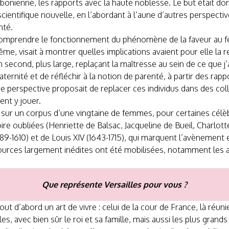
nienne, les rapports avec la haute noblesse. Le but était donc
entifique nouvelle, en l’abordant à l’aune d’autres perspective
nté.
de comprendre le fonctionnement du phénomène de la faveur au f
me, visait à montrer quelles implications avaient pour elle la re
 second, plus large, replaçant la maîtresse au sein de ce que j’ai
ternité et de réfléchir à la notion de parenté, à partir des rapp
e perspective proposait de replacer ces individus dans des collec
ient y jouer.
e sur un corpus d’une vingtaine de femmes, pour certaines cél
 oubliées (Henriette de Balsac, Jacqueline de Bueil, Charlott
1589-1610) et de Louis XIV (1643-1715), qui marquent l’avènement
ources largement inédites ont été mobilisées, notamment les ac
Que représente Versailles pour vous ?
ut d’abord un art de vivre : celui de la cour de France, là réuni
es, avec bien sûr le roi et sa famille, mais aussi les plus grands