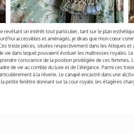
ce revêtant un intérêt tout particulier, tant sur le plan esthét
ujourd’hui accessibles et aménagés, je dirais que mon cœur c
treize pièces, situées respectivement dans les Attiques et 
e vie dans lequel pouvaient évoluer les maîtresses royales. Le
prendre conscience de la position privilégiée de ces femmes. L’o
dre de vie au comble du luxe et de l’élégance. Parmi ces treize p
articulièrement à la rêverie. Le canapé encastré dans une alcôv
a petite fenêtre donnant sur la cour royale, les étagères chargé