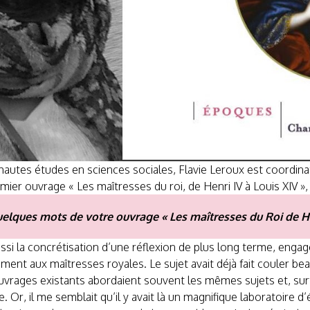
s hautes études en sciences sociales, Flavie Leroux est coordi
emier ouvrage « Les maîtresses du roi, de Henri IV à Louis XIV »
uelques mots de votre ouvrage « Les maîtresses du Roi de Hen
si la concrétisation d’une réflexion de plus long terme, enga
ent aux maîtresses royales. Le sujet avait déjà fait couler be
uvrages existants abordaient souvent les mêmes sujets et, sur
 Or, il me semblait qu’il y avait là un magnifique laboratoire d’