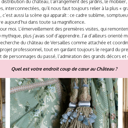
a distribution du château, l’arrangement des jardins, le mobilier, 
ives, interconnectées, qu’il nous faut toujours relier à la plus «
s, c’est aussi la scène qui apparaît : ce cadre sublime, somptu
e aujourd’hui dans toute sa magnificence.
 pour moi. L’émerveillement des premières visites, qui remontent
eu mythique, plus j’avais soif d’apprendre. J’ai d’ailleurs orienté
e recherche du château de Versailles comme attachée et coordin
projet professionnel, tout en gardant toujours le regard du prem
e tant de personnages du passé, l’admiration des grands décors 
Quel est votre endroit coup de cœur au Château ?