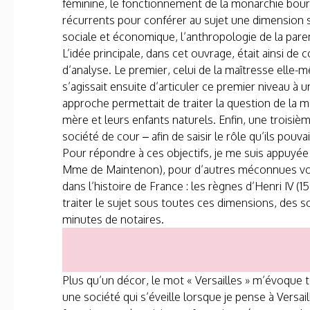
féminine, le fonctionnement de la monarchie bourbo
récurrents pour conférer au sujet une dimension sci
sociale et économique, l’anthropologie de la pare
L’idée principale, dans cet ouvrage, était ainsi 
d’analyse. Le premier, celui de la maîtresse elle-mê
s’agissait ensuite d’articuler ce premier niveau à un
approche permettait de traiter la question de la ma
mère et leurs enfants naturels. Enfin, une troisièm
société de cour – afin de saisir le rôle qu’ils pouva
Pour répondre à ces objectifs, je me suis appuyé
Mme de Maintenon), pour d’autres méconnues voire
dans l’histoire de France : les règnes d’Henri IV (
traiter le sujet sous toutes ces dimensions, des s
minutes de notaires.
Plus qu’un décor, le mot « Versailles » m’évoque to
une société qui s’éveille lorsque je pense à Versaill