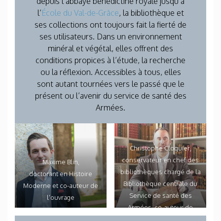
depuis l’abbaye bénédictine royale jusqu’à
l’
École du Val-de-Grâce
, la bibliothèque et
ses collections ont toujours fait la fierté de
ses utilisateurs. Dans un environnement
minéral et végétal, elles offrent des
conditions propices à l’étude, la recherche
ou la réflexion. Accessibles à tous, elles
sont autant tournées vers le passé que le
présent ou l’avenir du service de santé des
Armées.
Christophe Cloquier,
conservateur en chef des
Maxime Blin,
bibliothèques chargé de la
doctorant en Histoire
Bibliothèque centrale du
Moderne et co-auteur de
Service de santé des
l’ouvrage
Armées, co-auteur de
l’ouvrage