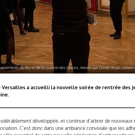
ppartements du Roi et de la Galerie des Glaces, menée par Lionel Arsac, conser
Versailles a accueilli la nouvelle soirée de rentrée des
ine.
considérablement développée, et continue d’attirer de nouveaux
ssociation. C’est donc dans une ambiance conviviale que les adh