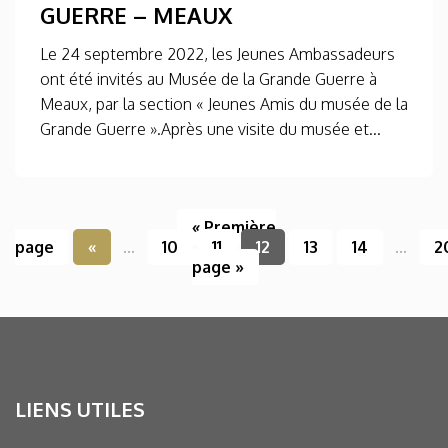
GUERRE – MEAUX
Le 24 septembre 2022, les Jeunes Ambassadeurs
ont été invités au Musée de la Grande Guerre à
Meaux, par la section « Jeunes Amis du musée de la
Grande Guerre ».Après une visite du musée et...
« Première
page
«
...
10
11
12
13
14
...
2
page »
LIENS UTILES