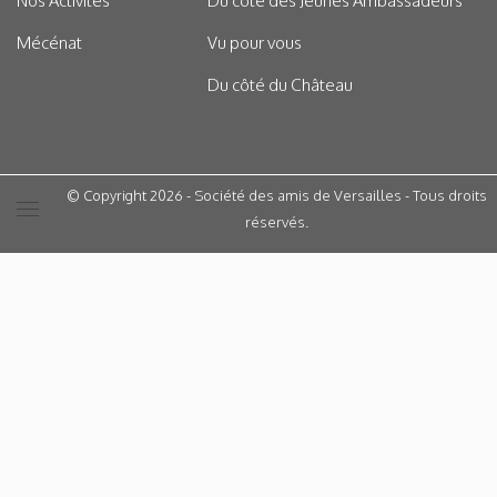
Nos Activités
Du côté des Jeunes Ambassadeurs
Mécénat
Vu pour vous
Du côté du Château
© Copyright 2026 - Société des amis de Versailles - Tous droits
réservés.