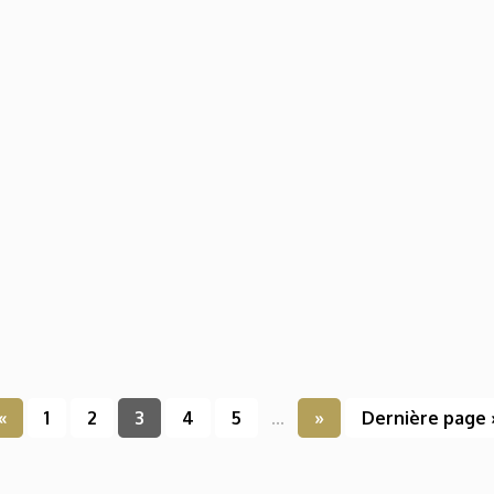
«
1
2
3
4
5
...
»
Dernière page 