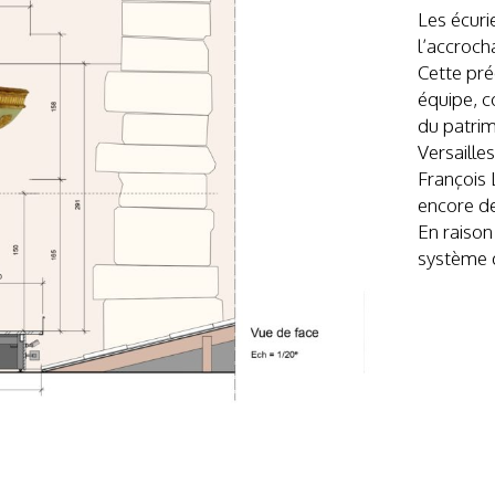
Les écuri
l’accroc
Cette pré
équipe, 
du patrim
Versaille
François 
encore de
En raison
système d