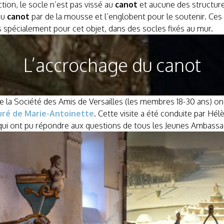
iction, le socle n’est pas vissé au
canot
et aucune des structur
du
canot
par de la mousse et l’englobent pour le soutenir. Ces 
 spécialement pour cet objet, dans des socles fixés au mur.
L’accrochage du canot
la Société des Amis de Versailles (les membres 18-30 ans) ont 
auré de Marie-Antoinette
. Cette visite a été conduite par Hé
 qui ont pu répondre aux questions de tous les Jeunes Ambass