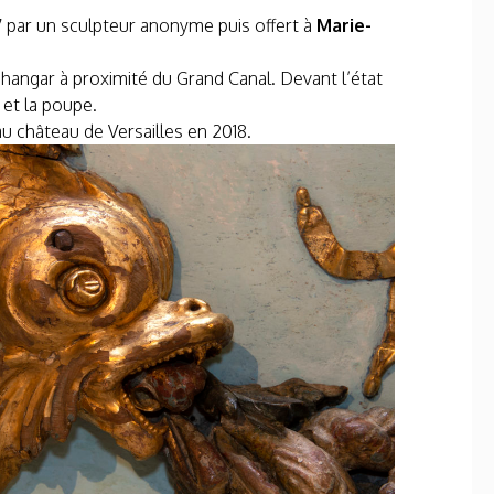
77 par un sculpteur anonyme puis offert à
Marie-
 hangar à proximité du Grand Canal. Devant l’état
 et la poupe.
au château de Versailles en 2018.