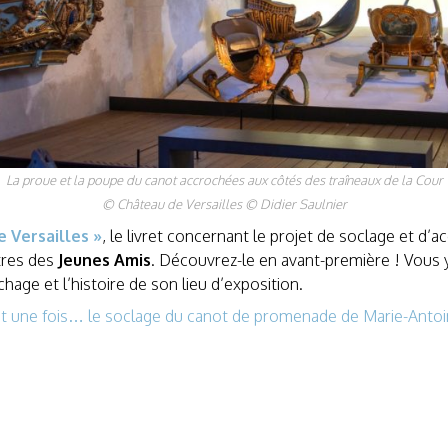
La proue et la poupe du canot accrochées aux côtés des traîneaux de la Cour
© Château de Versailles © Didier Saulnier
e Versailles »
, le livret concernant le projet de soclage et d
tres des
Jeunes Amis
. Découvrez-le en avant-première ! Vous y
hage et l’histoire de son lieu d’exposition.
ait une fois… le soclage du canot de promenade de Marie-Anto