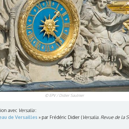
© EPV / Didier Saulnier
tion avec
Versalia
:
eau de Versailles
» par Frédéric Didier (
Versalia. Revue de la S