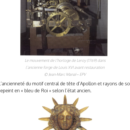
Le mouvement de l’horloge de Leroy (1769) dans
l’ancienne forge de Louis XVI avant restauration
© Jean-Marc Manaï – EPV
ancienneté du motif central de tête d’Apollon et rayons de so
repeint en « bleu de Roi » selon l’état ancien.