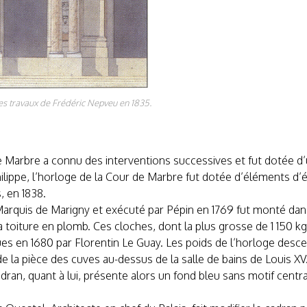
es travaux de Frédéric Nepveu en 1835.
de Marbre a connu des interventions successives et fut dotée 
hilippe, l’horloge de la Cour de Marbre fut dotée d’éléments d
, en 1838.
quis de Marigny et exécuté par Pépin en 1769 fut monté dans 
a toiture en plomb. Ces cloches, dont la plus grosse de 1 150 k
es en 1680 par Florentin Le Guay. Les poids de l’horloge descen
 de la pièce des cuves au-dessus de la salle de bains de Louis X
n, quant à lui, présente alors un fond bleu sans motif centra