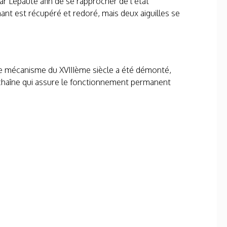
ar Lepaute afin de se rapprocher de l’état
ant est récupéré et redoré, mais deux aiguilles se
Le mécanisme du XVIII
ème
siècle a été démonté,
chaîne qui assure le fonctionnement permanent