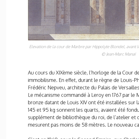
Elevation de la cour de Marbre par Hippolyte Blondel, avant l
© Jean-Marc Manaï
Au cours du XIX
ème
siècle, l’horloge de la Cour 
immobilisme. En effet, durant le règne de Louis-P
Frédéric Nepveu, architecte du Palais de Versailles
Le mécanisme commandé à Leroy en 1767 par le Mar
bronze datant de Louis XIV ont été installées sur l
145 et 95 kg sonnent les quarts, avaient été fondu
supplément de bibliothèque du roi, de l’atelier et
mesurent pas moins de 58 mètres. Le nouveau cadra