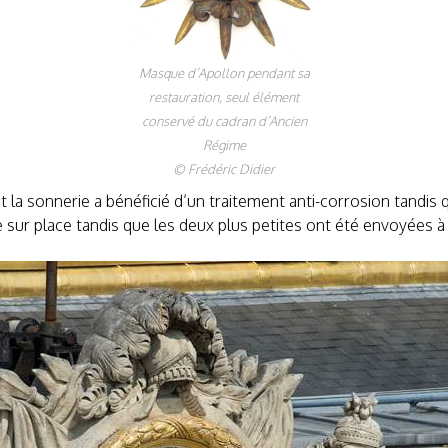
Masque d’Apollon pendant sa
restauration, seul élément
conservé du cadran d’Ancien
Régime
© Frédéric Didier
 la sonnerie a bénéficié d’un traitement anti-corrosion tandis q
 sur place tandis que les deux plus petites ont été envoyées à l