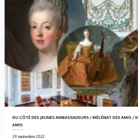
DU CÔTÉ DES JEUNES AMBASSADEURS
/
MÉCÉNAT DES AMIS
/
V
AMIS
29 septembre 2022