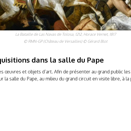
La Bataille de Las Navas de Tolosa, 1212, Horace Vernet, 1817
© RMN-GP (Château de Versailles) © Gérard Blot
uisitions dans la salle du Pape
s œuvres et objets d’art. Afin de présenter au grand public les
 la salle du Pape, au milieu du grand circuit en visite libre, à 