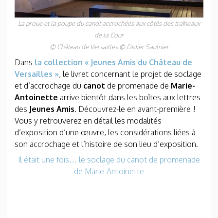
La proue et la poupe du canot accrochées aux côtés des traîneaux
de la Cour
© Château de Versailles © Didier Saulnier
Dans
la collection « Jeunes Amis du Château de
Versailles »
, le livret concernant le projet de soclage
et d’accrochage du
canot
de promenade de
Marie-
Antoinette
arrive bientôt dans les boîtes aux lettres
des
Jeunes Amis
. Découvrez-le en avant-première !
Vous y retrouverez en détail les modalités
d’exposition d’une œuvre, les considérations liées à
son accrochage et l’histoire de son lieu d’exposition.
Il était une fois… le soclage du canot de promenade
de Marie-Antoinette